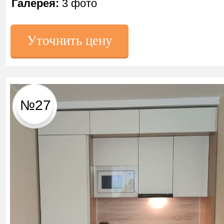
Галерея:
3 фото
Уточнить цену
№27