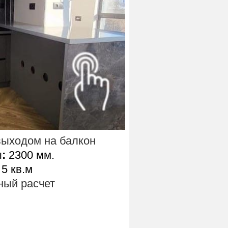
выходом на балкон
ы
:
2300 мм.
 5 кв.м
ый расчет