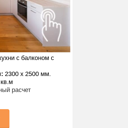
ухни с балконом с
ы
:
2300 х 2500 мм.
 кв.м
ый расчет
у