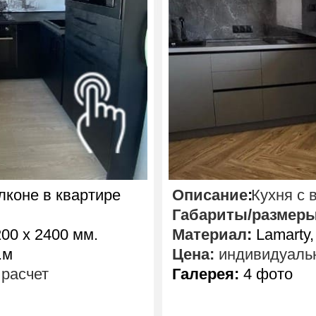
лконе в квартире
Описание
:
Кухня с 
Габариты/размер
00 х 2400 мм.
Материал
:
Lamarty,
.м
Цена:
индивидуальн
расчет
Галерея:
4 фото