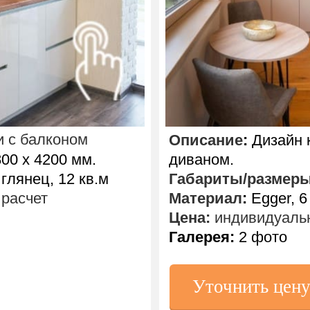
и с балконом
Описание
:
Дизайн к
00 х 4200 мм.
диваном.
лянец, 12 кв.м
Габариты/размер
расчет
Материал
:
Egger, 6
Цена:
индивидуальн
Галерея:
2 фото
Уточнить цен