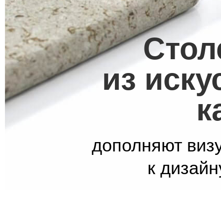
Сто
из иску
к
дополняют виз
к дизайн